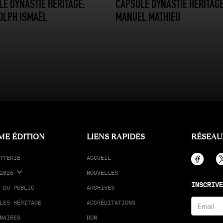
E DYNASTIE HÉRITAGE:
CAPSULE DYNASTIE HÉRITAGE
OLPH ISMAËL
MANUEL MATHIEU
ME ÉDITION
LIENS RAPIDES
RÉSEAU
TTERIE
ACCUEIL
2026
NOUVELLES
INSCRIVE
 DU PUBLIC
ARCHIVES
LES HÉRITAGE
ACCRÉDITATIONS
NAIRES
DON