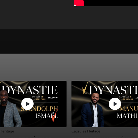
Héritage
Capsules Héitage