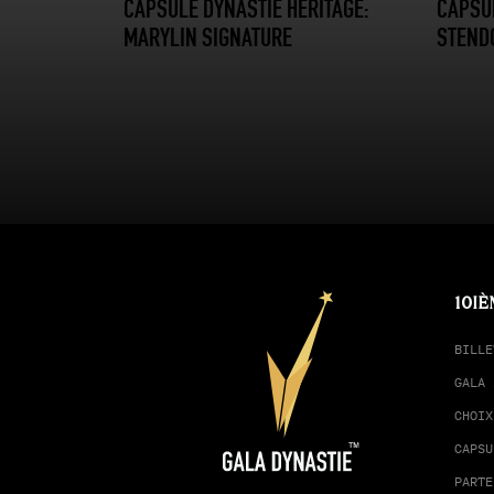
CAPSULE DYNASTIE HERITAGE:
CAPSUL
MARYLIN SIGNATURE
STEND
10IÈ
BILLE
GALA 
CHOIX
CAPSU
PARTE