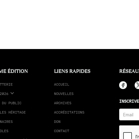
ME ÉDITION
LIENS RAPIDES
RÉSEAU
TTERIE
ACCUEIL
2026
NOUVELLES
INSCRIVE
 DU PUBLIC
ARCHIVES
LES HÉRITAGE
ACCRÉDITATIONS
NAIRES
DON
OLES
CONTACT