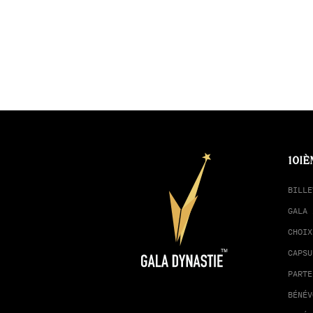
10IÈ
BILLE
GALA 
CHOIX
CAPSU
PARTE
BÉNÉV