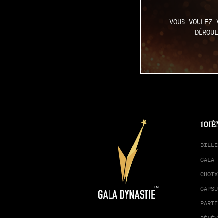
VOUS VOULEZ 
DÉROUL
10IÈ
BILLE
GALA 
CHOIX
CAPSU
PARTE
BÉNÉV