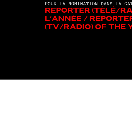
POUR LA NOMINATION DANS LA CA
Reporter (télé/ra
l'année / Reporte
(TV/Radio) Of The 