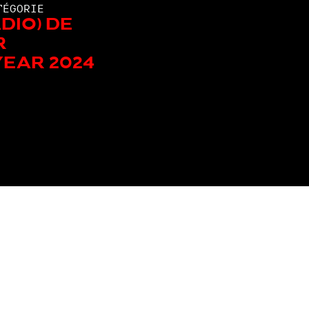
TÉGORIE
dio) de
r
Year 2024
Les autres nommé.e.s de la catégorie: