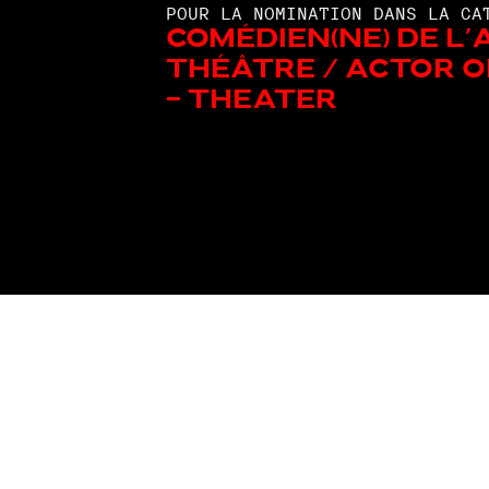
POUR LA NOMINATION DANS LA CA
Comédien(ne) de l’
Théâtre / Actor o
- Theater