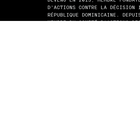
D'ACTIONS CONTRE LA DÉCISION 
RÉPUBLIQUE DOMINICAINE. DEPUI
MEMBRE DU COMITÉ D'ACTIONS DE
STATUT (CAPSS), ORGANISME MIL
PRINCIPALEMENT POUR LES DEMAN
D’ORIGINE HAÏTIENNE. IL EST U
PROUE À MONTRÉAL QUI DEMANDEN
HAÏTIEN DE RENDRE DES COMPTES
DILAPIDATION DE $4 MILLIARDS 
PÉTROCARIBE QUI DEVAIT SERVIR
PROGRAMMES SOCIAUX EN PLACE E
POST SÉISME. DEPUIS 2017, LA 
DES PERSONNES SANS STATUT ET 
EST SON QUOTIDIEN, 7 SUR 7 ET
PAR JOUR. IL VOIT À LEUR ACCO
REPRÉSENTATION BÉNÉVOLEMENT E
AVEC LES AVOCATS AYANT À PLAI
26 JUIN 2020, LA DÉPUTÉE PAUL