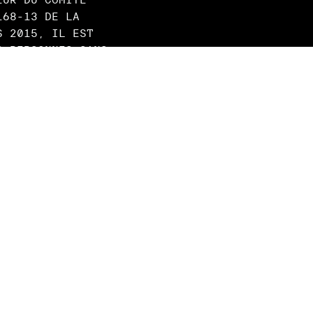
168-13 DE LA
S 2015, IL EST
S PERSONNES SANS
ITANT
DEURS D’ASILE
NE DES FIGURES DE
T AU GOUVERNEMENT
 SUR LA
U.S. DU PROGRAMME
 À METTRE DES
T REBÂTIR HAÏTI
DÉFENSE DES DROITS
DEMANDEURS D'ASILE
 SOUVENT 24 HEURES
MPAGNEMENT ET LEUR
T FAIT LE LIEN
DER LEUR CAUSE. LE
E ROBITAILLE L’A