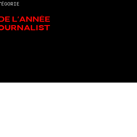
TÉGORIE
de l'année
Journalist
Les autres nommé.e.s de la catégorie: