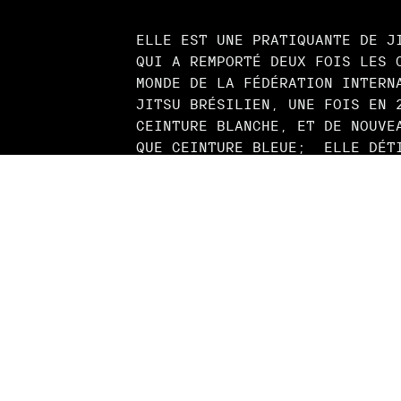
ELLE EST UNE PRATIQUANTE DE J
QUI A REMPORTÉ DEUX FOIS LES 
MONDE DE LA FÉDÉRATION INTERN
JITSU BRÉSILIEN, UNE FOIS EN 
CEINTURE BLANCHE, ET DE NOUVE
QUE CEINTURE BLEUE; ELLE DÉT
LE RANG DE CEINTURE BRUNE ET 
À TORONTO. ELLE A ÉGALEMENT F
POUR FAR CRY PRIMAL D'UBISOFT
PICTURES ANTHOLOGY: MAN OF ME
DÉVELOPPÉ PAR SUPERMASSIVE GA
BANDAI NAMCO ENTERTAINMENT, R
AWARD FOR PERFORMER IN A SUPP
EN 2022, ELLE A REMPORTÉ LE P
CANADIENS DU MEILLEUR SECOND 