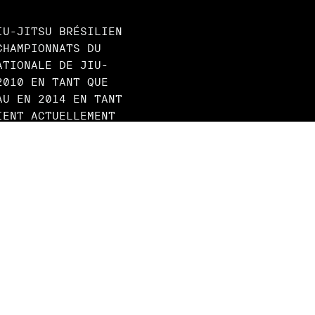
IU-JITSU BRÉSILIEN
CHAMPIONNATS DU
ATIONALE DE JIU-
2010 EN TANT QUE
AU EN 2014 EN TANT
IENT ACTUELLEMENT
POSSÉDAIT UN DOJO
AIT DU DOUBLAGE
 ET THE DARK
DAN, QUI A ÉTÉ
MES ET PUBLIÉ PAR
ECEVANT UN BAFTA
ORTING ROLE.
RIX ÉCRANS
RÔLE MASCULIN DANS