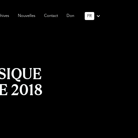
hives
Nouvelles
Contact
Don
FR
SIQUE
 2018