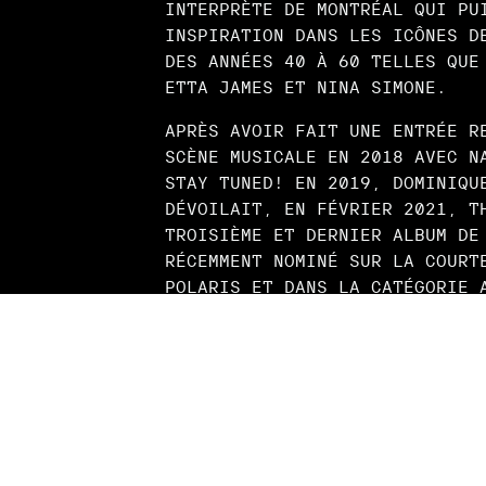
INTERPRÈTE DE MONTRÉAL QUI PU
INSPIRATION DANS LES ICÔNES D
DES ANNÉES 40 À 60 TELLES QUE
ETTA JAMES ET NINA SIMONE.
APRÈS AVOIR FAIT UNE ENTRÉE R
SCÈNE MUSICALE EN 2018 AVEC N
STAY TUNED! EN 2019, DOMINIQU
DÉVOILAIT, EN FÉVRIER 2021, T
TROISIÈME ET DERNIER ALBUM DE
RÉCEMMENT NOMINÉ SUR LA COURT
POLARIS ET DANS LA CATÉGORIE 
ANGLOPHONE AU GALA DE L'ADISQ
ALBUM A ÉTÉ SUIVIE D'UNE TOUR
ET ÉGALEMENT EN EUROPE À L'AU
SE PRODUIRA POUR LA 3ÈME FOIS
INTERNATIONAL DE JAZZ DE MONT
DOMINIQUE FILS-AIMÉ A ÉGALEME
COMME RÉVÉLATION JAZZ RADIO-C