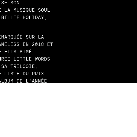
ISE SON
E LA MUSIQUE SOUL
 BILLIE HOLIDAY,
EMARQUÉE SUR LA
AMELESS EN 2018 ET
E FILS-AIMÉ
HREE LITTLE WORDS
 SA TRILOGIE,
E LISTE DU PRIX
ALBUM DE L'ANNÉE
. LA SORTIE DE CET
NÉE AU CANADA ET
TOMNE 2021. ELLE
 AU FESTIVAL
RÉAL EN 2022
NT ÉTÉ NOMMÉE
ANADA 2019-2020 ET