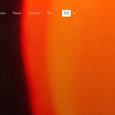
ives
News
Contact
Don
EN