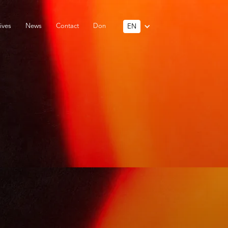
ives
News
Contact
Don
EN