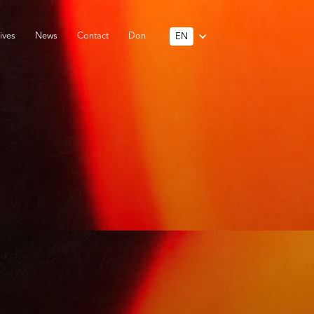
ives
News
Contact
Don
EN