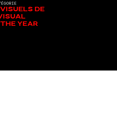
TÉGORIE
 visuels de
 Visual
 the Year
Les autres nommé.e.s de la catégorie: