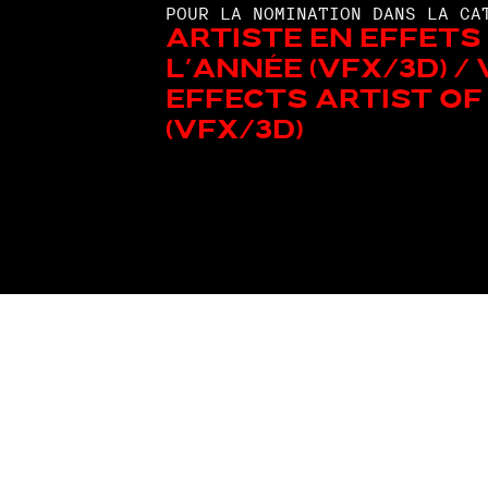
POUR LA NOMINATION DANS LA CA
Artiste en effets
l’année (VFX/3D) /
Effects Artist of
(VFX/3D)