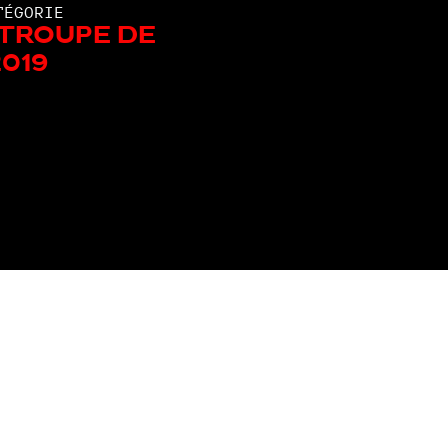
TÉGORIE
 troupe de
019
Les autres nommé.e.s de la catégorie: