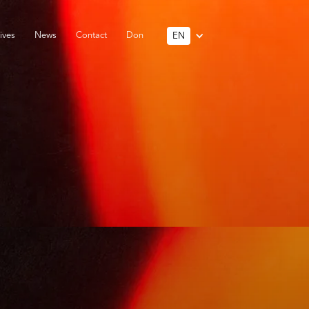
ives
News
Contact
Don
EN