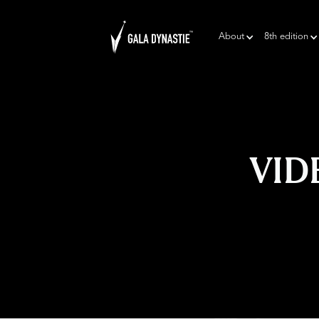
About
8th edition
VID