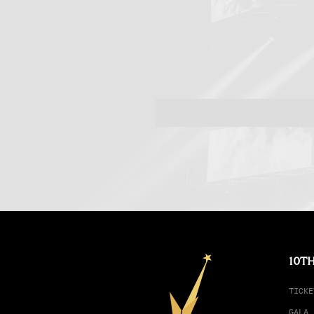
10TH
TICKE
GALA 