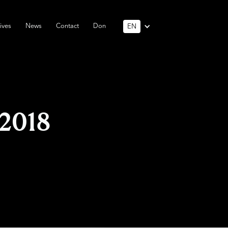
ives
News
Contact
Don
EN
2018